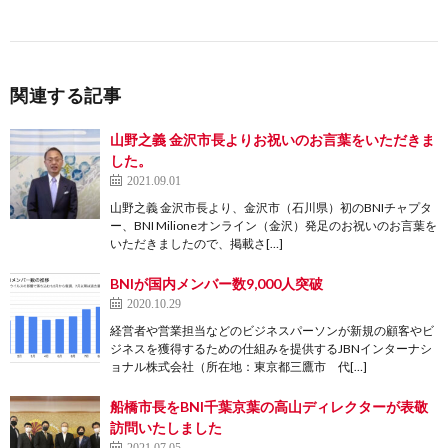
関連する記事
山野之義 金沢市長よりお祝いのお言葉をいただきま
した。
2021.09.01
山野之義 金沢市長より、金沢市（石川県）初のBNIチャプタ
ー、BNI Milioneオンライン（金沢）発足のお祝いのお言葉を
いただきましたので、掲載さ[…]
BNIが国内メンバー数9,000人突破
2020.10.29
経営者や営業担当などのビジネスパーソンが新規の顧客やビ
ジネスを獲得するための仕組みを提供するJBNインターナシ
ョナル株式会社（所在地：東京都三鷹市 代[…]
船橋市長をBNI千葉京葉の高山ディレクターが表敬
訪問いたしました
2021.07.05